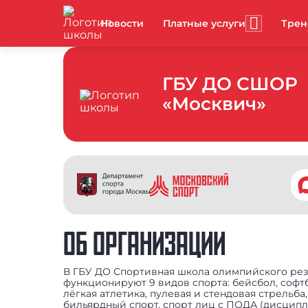
Новости
Платные услуги
Тре
ГБУ ДО СШОР
«Москвич»
ОБ ОРГАНИЗАЦИИ
В ГБУ ДО Спортивная школа олимпийского ре
функционируют 9 видов спорта: бейсбол, софтб
лёгкая атлетика, пулевая и стендовая стрельба,
бильярдный спорт, спорт лиц с ПОДА (дисцип