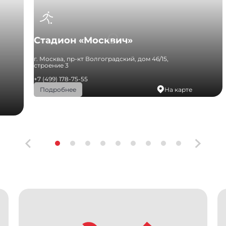
Стадион «Москвич»
г. Москва, пр-кт Волгоградский, дом 46/15,
строение 3
+7 (499) 178-75-55
На карте
Подробнее