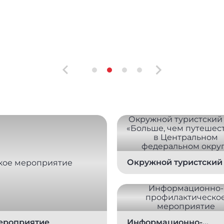
Окружной туристский 
«Больше, чем
путешествие» в
Центральном
федеральном округе
ероприятие
Информационно-