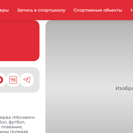
неры
Запись в спортшколу
Спортивные объекты
зерва «Москвич»
ол, футбол,
 плавание,
лины пулевая