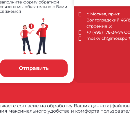
заполните форму обратной
связи и мы обязательно с Вами
свяжемся
г. Москва, пр-кт.
Волгоградский 46/1
строение 3;
+7 (499) 178-34-74 
moskvich@mossport
Отправить
жаете согласие на обработку Ваших данных (файлов
ия максимального удобства и комфорта пользовател