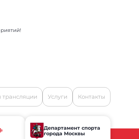
приятий!
 трансляции
Услуги
Контакты
Департамент спорта
Ч»
города Москвы