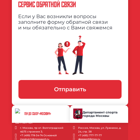
СЕРВИС ОБРАТНОЙ СВЯЗИ
Если у Вас возникли вопросы
заполните форму обратной связи
и мы обязательно с Вами свяжемся
Отправить
Департамент спорта
ГБУ ДО СШОР «МОСКВИЧ»
города Москвы
г. Москва, пр-кт. Волгоградский
Россия, Москва, ул. Лужники, д.
46/15 строение 3;
24, стр. 38
+7 (499) 178-34-74 Основной
+7 (495) 777-77-77
moskvich@mossport.ru
depsport@mos.ru