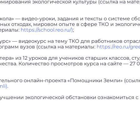
ормирования экологической культуры (ссылка на мат
ола» — видео-уроки, задания и тексты о системе сб
сных отходах, мировом опыте в сфере ТКО и экологи
териалы:
https://school.reo.ru/)
;
урс» — видеокурс на тему ТКО для работников отрас
грамм вузов (ссылка на материалы:
https://reo.ru/gr
ера» из 12 уроков для учеников старших классов, ст
ества. Количество просмотров курса на сайте — 27 
тельного онлайн-проекта «Помощники Земли» (ссылк
li)
.
учшении экологической обстановки ознакомиться с