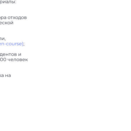
ериалы:
ора отходов
ческой
ли,
een-course)
;
удентов и
000 человек
а на