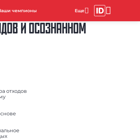
Наши чемпионы
ОДОВ И ОСОЗНАННОМ
а отходов
му
основе
иальное
дых