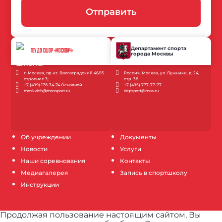
Отправить
Департамент спорта
ГБУ ДО СШОР «МОСКВИЧ»
города Москвы
г. Москва, пр-кт. Волгоградский 46/15
Россия, Москва, ул. Лужники, д. 24,
строение 3;
стр. 38
+7 (499) 178-34-74 Основной
+7 (495) 777-77-77
moskvich@mossport.ru
depsport@mos.ru
Об учреждении
Документы
Новости
Услуги
Наши соревнования
Контакты
Медиагалерея
Запись в спортшколу
Инструкции
Продолжая пользование настоящим сайтом, Вы