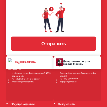
Отправить
Департамент спорта
ГБУ ДО СШОР «МОСКВИЧ»
города Москвы
г. Москва, пр-кт. Волгоградский 46/15
Россия, Москва, ул. Лужники, д. 24,
строение 3;
стр. 38
+7 (499) 178-34-74 Основной
+7 (495) 777-77-77
moskvich@mossport.ru
depsport@mos.ru
Об учреждении
Документы