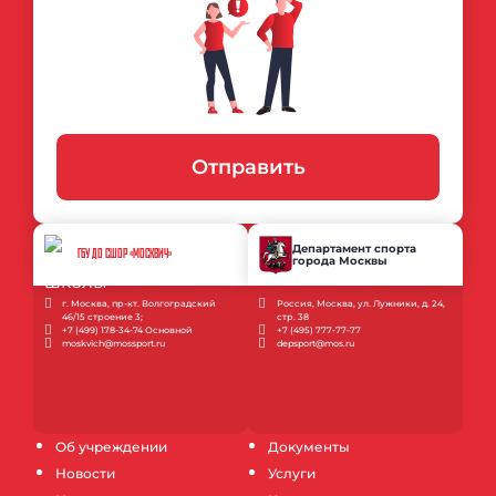
Отправить
Департамент спорта
ГБУ ДО СШОР «МОСКВИЧ»
города Москвы
г. Москва, пр-кт. Волгоградский
Россия, Москва, ул. Лужники, д. 24,
46/15 строение 3;
стр. 38
+7 (499) 178-34-74 Основной
+7 (495) 777-77-77
moskvich@mossport.ru
depsport@mos.ru
Об учреждении
Документы
Новости
Услуги